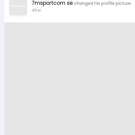
7msportcom se
changed his profile picture
49 w