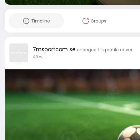
Timeline
Groups
7msportcom se
changed his profile cover
49 w