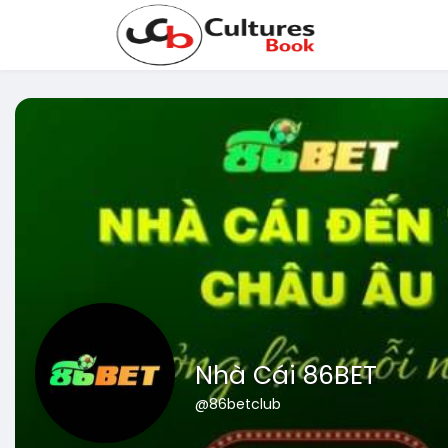
Nhà Cái 86BET
@86betclub