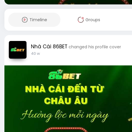
Timeline
Groups
Nhà Cái 86BET
changed his profile cover
40 w