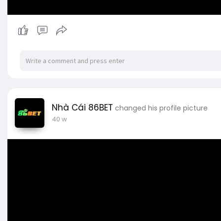
Nhà Cái 86BET
changed his profile picture
40 w