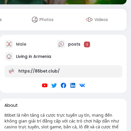
s
Photos
Videos
Male
posts
3
Living in Armenia
https://86bet.club/
About
86bet là nền tảng cá cược trực tuyến uy tín, mang đến
không gian giải trí đẳng cấp với các trò chơi hấp dẫn như
casino trực tuyến, slot game, bắn cá, lô đề và cá cược thể