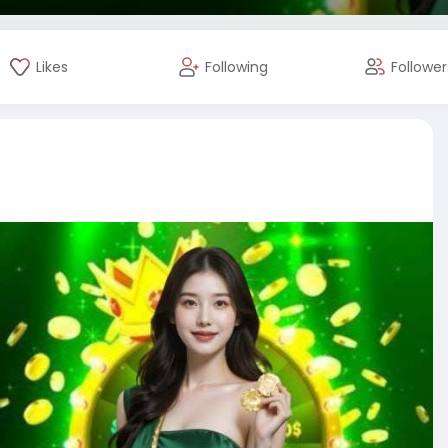
Likes
Following
Follower