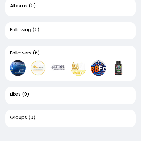
Albums
(0)
Following
(0)
Followers
(6)
Likes
(0)
Groups
(0)