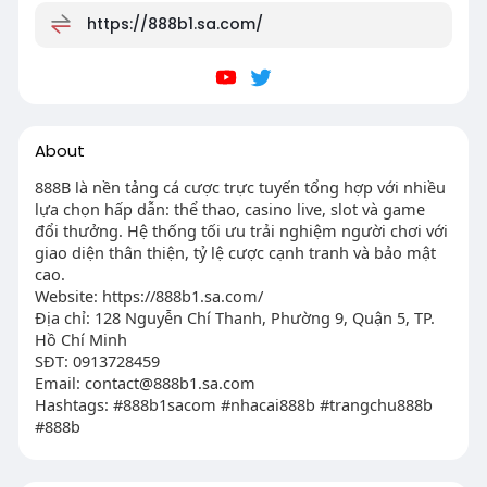
https://888b1.sa.com/
About
888B là nền tảng cá cược trực tuyến tổng hợp với nhiều
lựa chọn hấp dẫn: thể thao, casino live, slot và game
đổi thưởng. Hệ thống tối ưu trải nghiệm người chơi với
giao diện thân thiện, tỷ lệ cược cạnh tranh và bảo mật
cao.
Website: https://888b1.sa.com/
Địa chỉ: 128 Nguyễn Chí Thanh, Phường 9, Quận 5, TP.
Hồ Chí Minh
SĐT: 0913728459
Email:
contact@888b1.sa.com
Hashtags: #888b1sacom #nhacai888b #trangchu888b
#888b