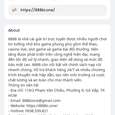
https://888bi.one/
About
888B là nhà cái giải trí trực tuyến được nhiều người chơi
tin tưởng nhờ kho game phong phú gồm thể thao,
casino live, slot game và game bài đổi thưởng. Nền
tảng được phát triển trên công nghệ hiện đại, mang
đến tốc độ xử lý nhanh, giao diện dễ dùng và mức độ
bảo mật cao. 888B còn nổi bật với chính sách nạp rút
nhanh chóng, hỗ trợ khách hàng 24/7 và nhiều chương
trình khuyến mãi hấp dẫn, tạo nên môi trường cá cược
chất lượng và an toàn cho mọi thành viên.
Thông tin liên hệ:
- Địa chỉ: 118/2 Phạm Văn Chiêu, Phường 9, Gò Vấp, TP.
HCM
- Email:
888bione@gmail.com
- Website: https://888bi.one/
- Hotline: 0938.539.821