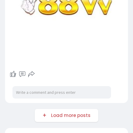
Load more posts