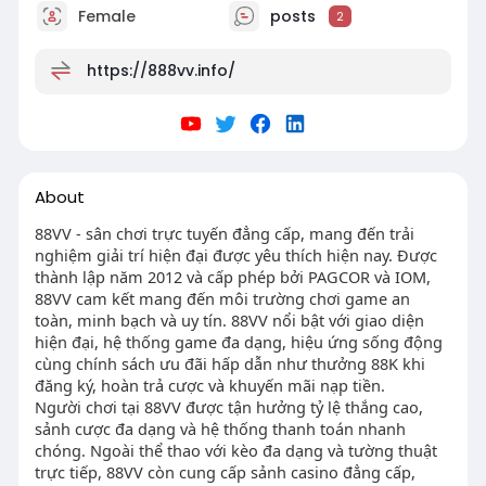
Female
posts
2
https://888vv.info/
About
88VV - sân chơi trực tuyến đẳng cấp, mang đến trải
nghiệm giải trí hiện đại được yêu thích hiện nay. Được
thành lập năm 2012 và cấp phép bởi PAGCOR và IOM,
88VV cam kết mang đến môi trường chơi game an
toàn, minh bạch và uy tín. 88VV nổi bật với giao diện
hiện đại, hệ thống game đa dạng, hiệu ứng sống động
cùng chính sách ưu đãi hấp dẫn như thưởng 88K khi
đăng ký, hoàn trả cược và khuyến mãi nạp tiền.
Người chơi tại 88VV được tận hưởng tỷ lệ thắng cao,
sảnh cược đa dạng và hệ thống thanh toán nhanh
chóng. Ngoài thể thao với kèo đa dạng và tường thuật
trực tiếp, 88VV còn cung cấp sảnh casino đẳng cấp,