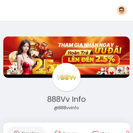
888Vv Info
@888vvinfo