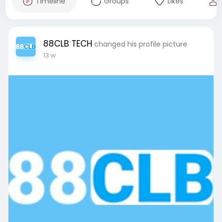
Timeline
Groups
Likes
88CLB TECH
changed his profile picture
13 w