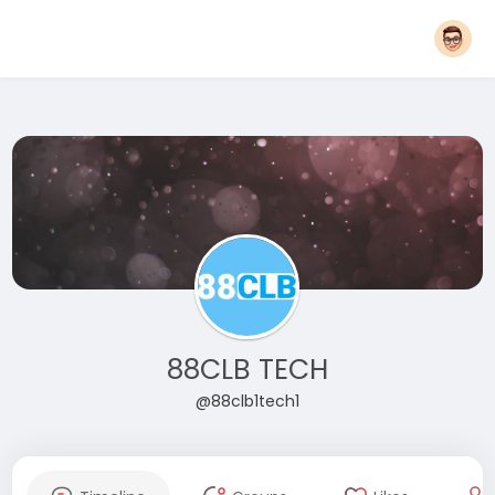
88CLB TECH
@88clb1tech1