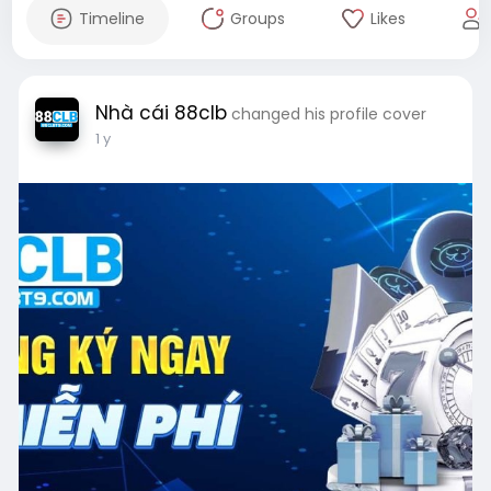
Timeline
Groups
Likes
Nhà cái 88clb
changed his profile cover
1 y