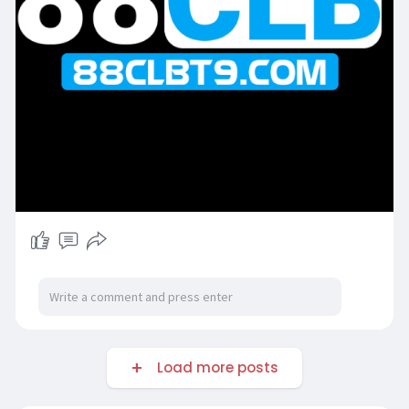
Load more posts