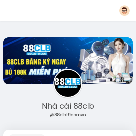
Nhà cái 88clb
@88clbt9comvn