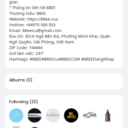
gian.
? Thông tin liên hệ 88EE
Thương hiệu: 88EE
Website: https://88ee.icu/
Hotline: +84970 500 503
Email:
88eeicu@gmail.com
Địa chỉ: 301A Ngõ Bến Đá, Phường Minh Khai, Quận
Ngô Quyền, Hải Phòng, Việt Nam
ZIP Code: 744444
Giờ làm việc: 24/7
Hashtags: #88EE#88EEicu#88EECOM #88EEDangNhap
Albums
(0)
Following
(20)