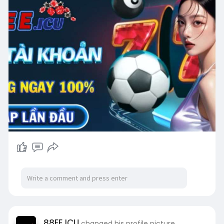
88EE ICU
changed his profile picture