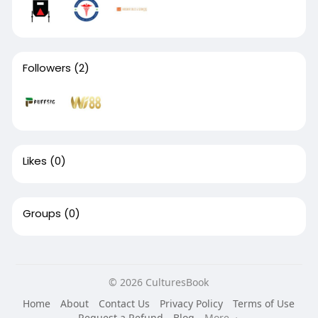
Followers
(2)
Likes
(0)
Groups
(0)
© 2026 CulturesBook
Home
About
Contact Us
Privacy Policy
Terms of Use
Request a Refund
Blog
More