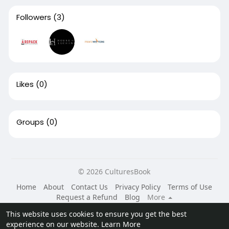
Followers
(3)
Likes
(0)
Groups
(0)
© 2026 CulturesBook
Home
About
Contact Us
Privacy Policy
Terms of Use
Request a Refund
Blog
More
Language
This website uses cookies to ensure you get the best
experience on our website.
Learn More