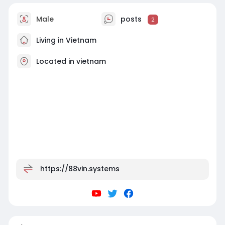
Male
posts
2
Living in Vietnam
Located in vietnam
https://88vin.systems