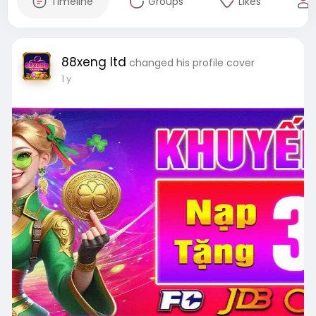
Timeline
Groups
Likes
88xeng ltd
changed his profile cover
1 y