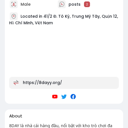
Male
posts
2
Located in 41/2 Đ. Tô Ký, Trung Mỹ Tây, Quận 12,
Hồ Chí Minh, Việt Nam
https://8dayy.org/
About
8DAY là nhà cái hàng đầu, nổi bật với kho trò chơi đa