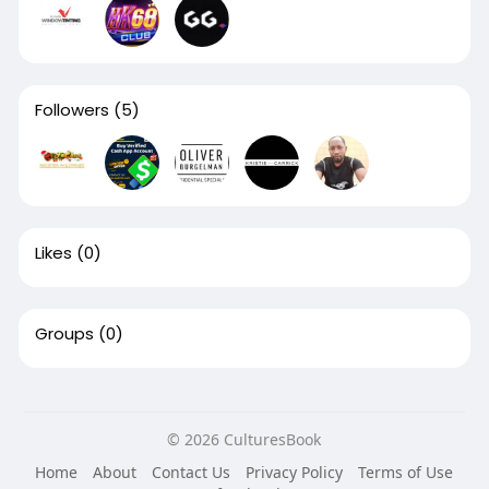
Followers
(5)
Likes
(0)
Groups
(0)
© 2026 CulturesBook
Home
About
Contact Us
Privacy Policy
Terms of Use