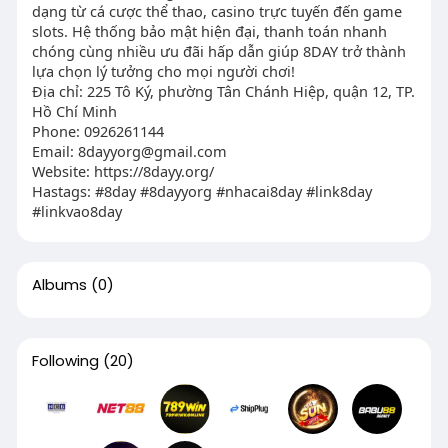
dạng từ cá cược thể thao, casino trực tuyến đến game
slots. Hệ thống bảo mật hiện đại, thanh toán nhanh
chóng cùng nhiều ưu đãi hấp dẫn giúp 8DAY trở thành
lựa chọn lý tưởng cho mọi người chơi!
Địa chỉ: 225 Tô Ký, phường Tân Chánh Hiệp, quận 12, TP.
Hồ Chí Minh
Phone: 0926261144
Email:
8dayyorg@gmail.com
Website: https://8dayy.org/
Hastags: #8day #8dayyorg #nhacai8day #link8day
#linkvao8day
Albums
(0)
Following
(20)