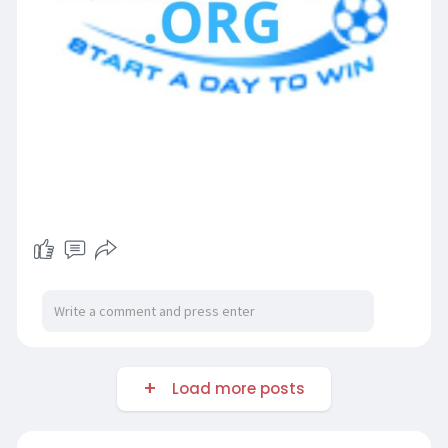
Load more posts