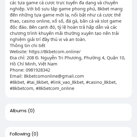
các tựa game cá cược trực tuyến đa dạng và chuyên
nghiệp. Với bộ sưu tập game phong phú, 8kbet mang
đến những tựa game mới lạ, nổi bật như cá cược thể
thao, casino online, xổ số, đá gà, bắn cá và slot game
độc đáo. Bên cạnh đó, tỷ lệ hoàn trả hấp dẫn và các
chương trình khuyến mãi thường xuyên tạo nên trải
nghiệm giải trí đầy thú vị và an toàn.
Thông tin chi tiết
Website: https://8kbetcom.online/
Địa chỉ: 208 Đ. Nguyễn Tri Phương, Phường 4, Quận 10,
Hồ Chí Minh, Việt Nam
Phone: 0981928342
Email:
8kbetcomonline@gmail.com
#8kbet, #tai_8kbet, #link_vao_8kbet, #casino_8kbet,
#8kbetcom, #8kbetcom_online
Albums
(0)
Following
(0)