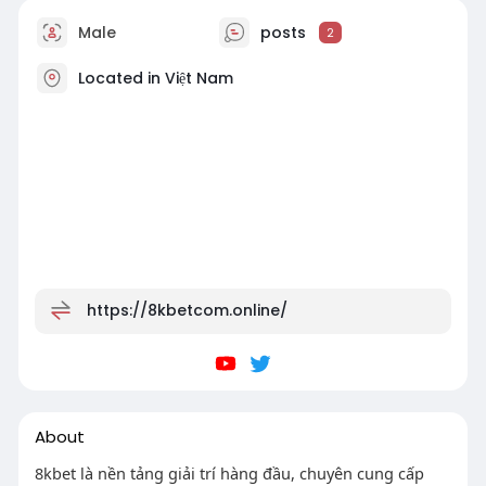
Male
posts
2
Located in Việt Nam
https://8kbetcom.online/
About
8kbet là nền tảng giải trí hàng đầu, chuyên cung cấp