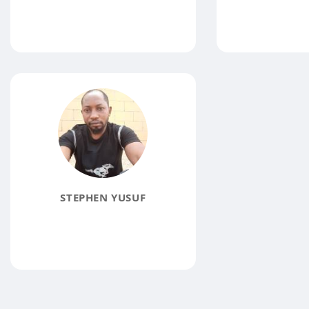
STEPHEN YUSUF