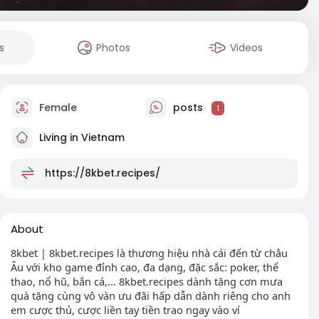
s
Photos
Videos
Female
posts
1
Living in Vietnam
https://8kbet.recipes/
About
8kbet | 8kbet.recipes là thương hiệu nhà cái đến từ châu
Âu với kho game đỉnh cao, đa dạng, đặc sắc: poker, thể
thao, nổ hũ, bắn cá,... 8kbet.recipes dành tặng cơn mưa
quà tặng cùng vô vàn ưu đãi hấp dẫn dành riêng cho anh
em cược thủ, cược liền tay tiền trao ngay vào ví