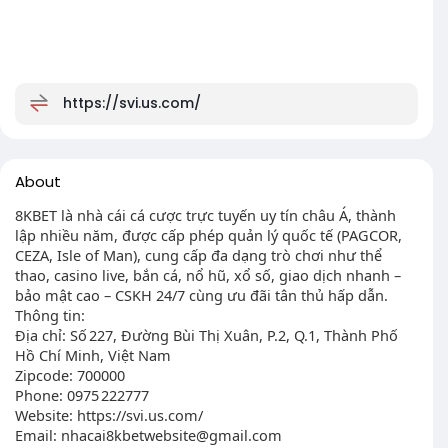
https://svi.us.com/
About
8KBET là nhà cái cá cược trực tuyến uy tín châu Á, thành
lập nhiều năm, được cấp phép quản lý quốc tế (PAGCOR,
CEZA, Isle of Man), cung cấp đa dạng trò chơi như thể
thao, casino live, bắn cá, nổ hũ, xổ số, giao dịch nhanh –
bảo mật cao – CSKH 24/7 cùng ưu đãi tân thủ hấp dẫn.
Thông tin:
Địa chỉ: Số 227, Đường Bùi Thị Xuân, P.2, Q.1, Thành Phố
Hồ Chí Minh, Việt Nam
Zipcode: 700000
Phone: 0975 222777
Website: https://svi.us.com/
Email:
nhacai8kbetwebsite@gmail.com