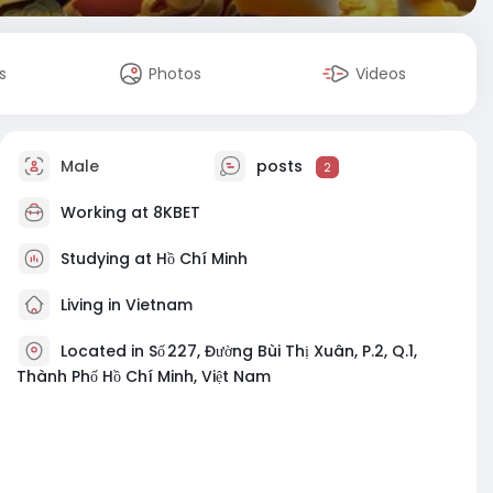
s
Photos
Videos
Male
posts
2
Working at
8KBET
Studying at Hồ Chí Minh
Living in Vietnam
Located in Số 227, Đường Bùi Thị Xuân, P.2, Q.1,
Thành Phố Hồ Chí Minh, Việt Nam