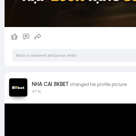
NHA CAI 8KBET
changed his profile picture
47 w