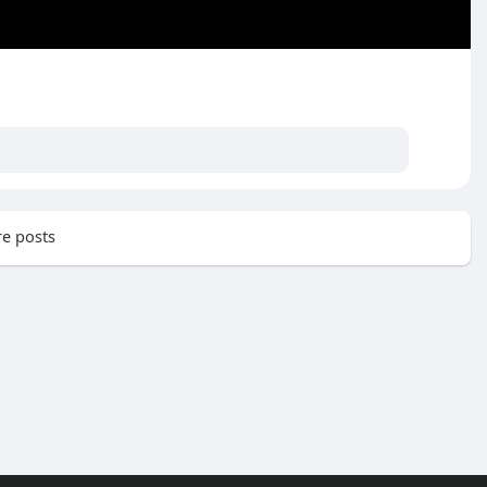
e posts