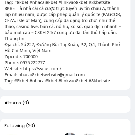
Tag: #8kbet #nhacai8kbet #linkvao8kbet #8kbetsite
8KBET là nhà cái cá cược trực tuyến uy tín châu Á, thành
lập nhiều năm, được cấp phép quản lý quốc tế (PAGCOR,
CEZA, Isle of Man), cung cấp đa dạng trò chơi như thể
thao, casino live, bắn cá, nổ hũ, xổ số, giao dịch nhanh –
bảo mật cao – CSKH 24/7 cùng ưu đãi tân thủ hấp dẫn.
Thông tin:
Địa chỉ: Số 227, Đường Bùi Thị Xuân, P.2, Q.1, Thành Phố
Hồ Chí Minh, Việt Nam
Zipcode: 700000
Phone: 0975 222777
Website: https://svi.us.com/
Email:
nhacai8kbetwebsite@gmail.com
Tag: #8kbet #nhacai8kbet #linkvao8kbet #8kbetsite
Albums
(0)
Following
(20)