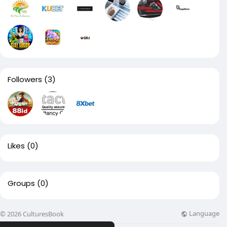
Followers
(3)
Likes
(0)
Groups
(0)
Language
© 2026 CulturesBook