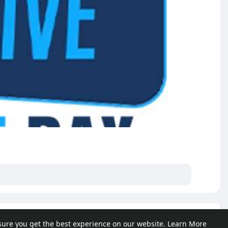
e posts
sure you get the best experience on our website.
Learn More