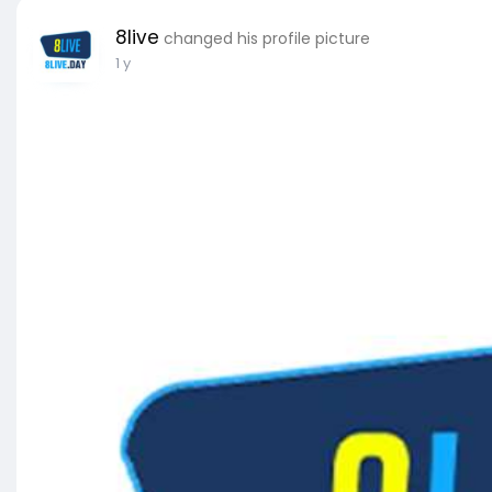
8live
changed his profile picture
1 y