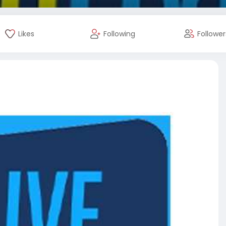
Likes
Following
Follower