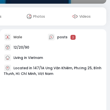
s
Photos
Videos
Male
posts
2
12/20/90
Living in Vietnam
Located in 147/1A Ung Văn Khiêm, Phường 25, Bình
Thạnh, Hồ Chí Minh, Việt Nam