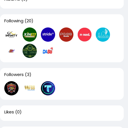
Following
(20)
Followers
(3)
Likes
(0)