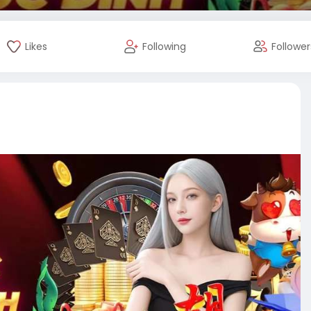
Likes
Following
Follower