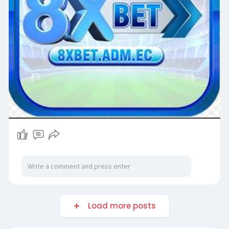
Load more posts