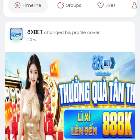
Timeline
Groups
Likes
8XBET
changed his profile cover
20 w