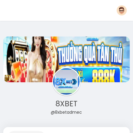
8XBET
@8xbetadmec