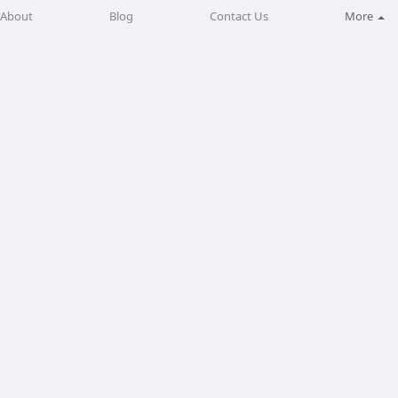
About
Blog
Contact Us
More