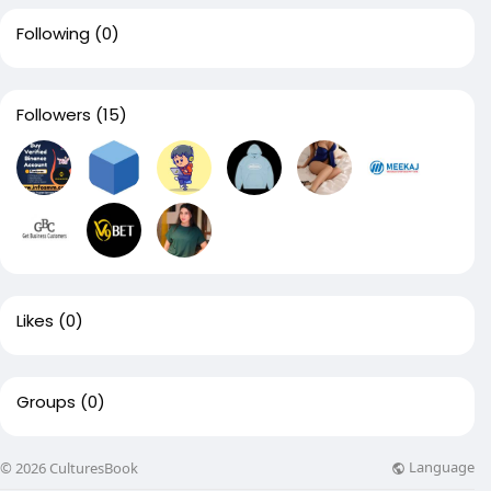
Following
(0)
Followers
(15)
Likes
(0)
Groups
(0)
Language
© 2026 CulturesBook