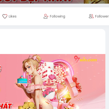
Likes
Following
Follower