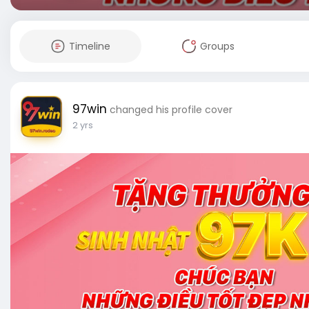
Timeline
Groups
97win
changed his profile cover
2 yrs