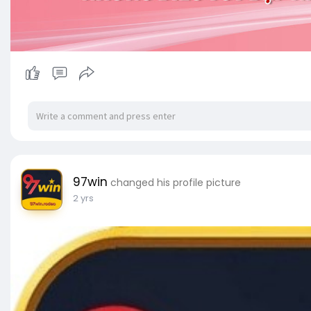
97win
changed his profile picture
2 yrs