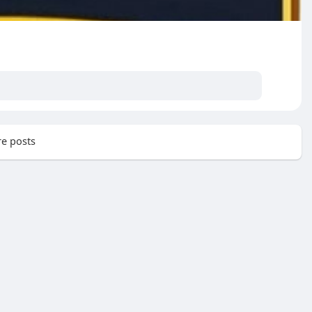
e posts