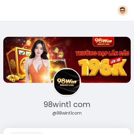
98wint1 com
@98wint1com