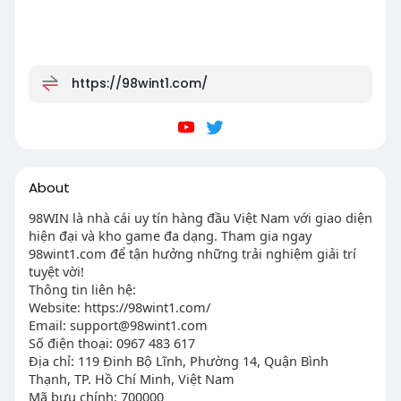
https://98wint1.com/
About
98WIN là nhà cái uy tín hàng đầu Việt Nam với giao diện
hiện đại và kho game đa dạng. Tham gia ngay
98wint1.com để tận hưởng những trải nghiệm giải trí
tuyệt vời!
Thông tin liên hệ:
Website: https://98wint1.com/
Email:
support@98wint1.com
Số điện thoại: 0967 483 617
Địa chỉ: 119 Đinh Bộ Lĩnh, Phường 14, Quận Bình
Thạnh, TP. Hồ Chí Minh, Việt Nam
Mã bưu chính: 700000