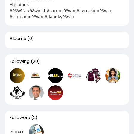
Hashtags:
#98WIN #98wint1 #cacuoc98win #livecasino98win
#slotgame98win #dangky98win
Albums
(0)
Following
(20)
Followers
(2)