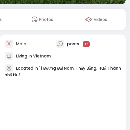
s
Photos
Videos
Male
posts
17
Living in Vietnam
Located in 11 Đường Đại Nam, Thủy Bằng, Huế, Thành
phố Huế