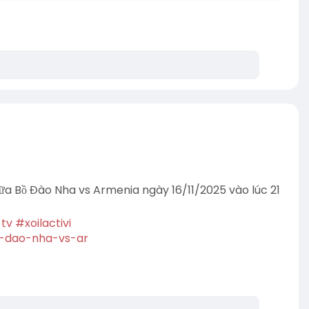
giữa Bồ Đào Nha vs Armenia ngày 16/11/2025 vào lúc 21
_tv
#xoilactivi
o-dao-nha-vs-ar