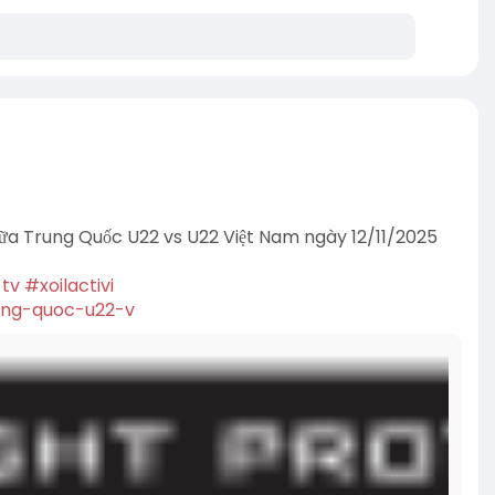
 giữa Trung Quốc U22 vs U22 Việt Nam ngày 12/11/2025
_tv
#xoilactivi
rung-quoc-u22-v