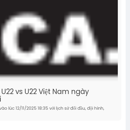
 U22 vs U22 Việt Nam ngày
i
 lúc 12/11/2025 18:35 với lịch sử đối đầu, đội hình,