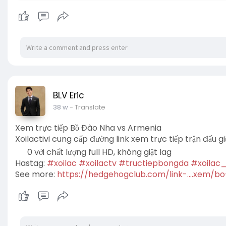
BLV Eric
38 w
- Translate
Xem trực tiếp Bồ Đào Nha vs Armenia
Xoilactivi cung cấp đường link xem trực tiếp trận đấu 
0 với chất lượng full HD, không giật lag
Hastag:
#xoilac
#xoilactv
#tructiepbongda
#xoilac
See more:
https://hedgehogclub.com/link-....xem/b