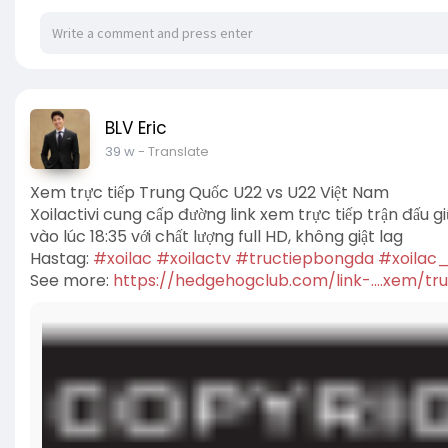
BLV Eric
39 w
- Translate
Xem trực tiếp Trung Quốc U22 vs U22 Việt Nam
Xoilactivi cung cấp đường link xem trực tiếp trận đấu
vào lúc 18:35 với chất lượng full HD, không giật lag
Hastag:
#xoilac
#xoilactv
#tructiepbongda
#xoilac
See more:
https://hedgehogclub.com/link-....xem/t