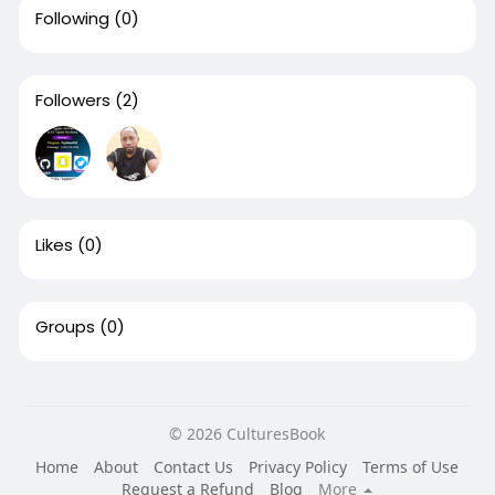
Following
(0)
Followers
(2)
Likes
(0)
Groups
(0)
© 2026 CulturesBook
Home
About
Contact Us
Privacy Policy
Terms of Use
Request a Refund
Blog
More