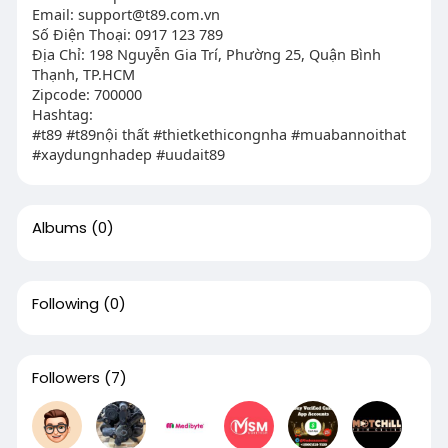
Email:
support@t89.com.vn
Số Điện Thoại: 0917 123 789
Địa Chỉ: 198 Nguyễn Gia Trí, Phường 25, Quận Bình
Thạnh, TP.HCM
Zipcode: 700000
Hashtag:
#t89 #t89nội thất #thietkethicongnha #muabannoithat
#xaydungnhadep #uudait89
Albums
(0)
Following
(0)
Followers
(7)