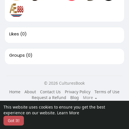
Likes
(0)
Groups
(0)
© 2026 CulturesBook
Home
About
Contact Us
Privacy Policy
Terms of Use
Request a Refund
Blog
More
Language
This website uses cookies to ensure you get the best
experience on our website.
Learn More
Got It!