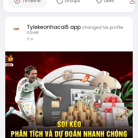
Timeline
Groups
Likes
Tylekeonhacai5 app
changed his profile
cover
11 w