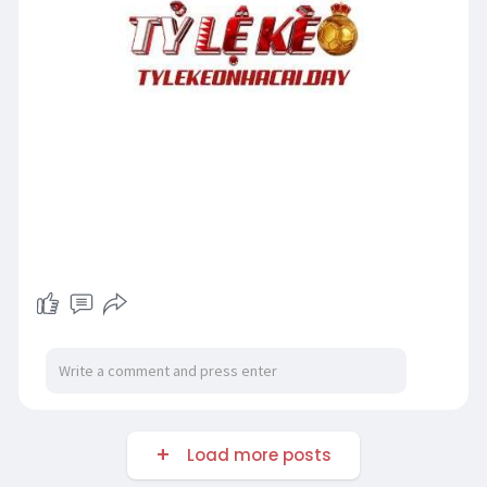
Load more posts