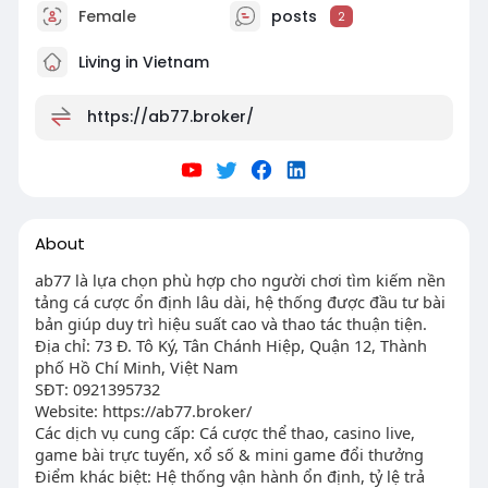
Female
posts
2
Living in Vietnam
https://ab77.broker/
About
ab77 là lựa chọn phù hợp cho người chơi tìm kiếm nền
tảng cá cược ổn định lâu dài, hệ thống được đầu tư bài
bản giúp duy trì hiệu suất cao và thao tác thuận tiện.
Địa chỉ: 73 Đ. Tô Ký, Tân Chánh Hiệp, Quận 12, Thành
phố Hồ Chí Minh, Việt Nam
SĐT: 0921395732
Website: https://ab77.broker/
Các dịch vụ cung cấp: Cá cược thể thao, casino live,
game bài trực tuyến, xổ số & mini game đổi thưởng
Điểm khác biệt: Hệ thống vận hành ổn định, tỷ lệ trả