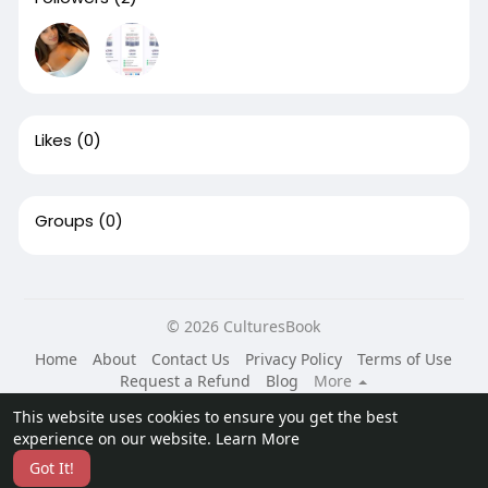
Likes
(0)
Groups
(0)
© 2026 CulturesBook
Home
About
Contact Us
Privacy Policy
Terms of Use
Request a Refund
Blog
More
Language
This website uses cookies to ensure you get the best
experience on our website.
Learn More
Got It!