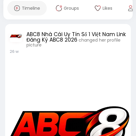
Timeline
Groups
Likes
ABC8 Nhà Cái Uy Tín Số 1 Việt Nam Link
Đăng Ký ABC8 2026
changed her profile
picture
26 w