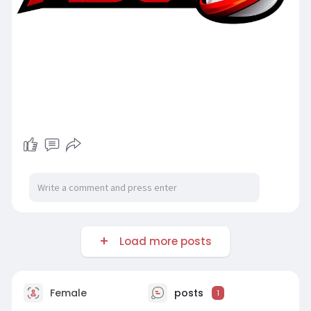
Load more posts
Female
posts
1