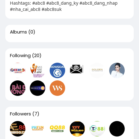
Hashtags: #abc8 #abc8_dang_ky #abc8_dang_nhap
#nha_cai_abc8 #abc8suk
Albums
(0)
Following
(20)
Followers
(7)