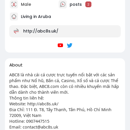
Male
posts
2
Living in Aruba
http://abc8s.uk/
About
ABC8 là nhà cái cá cược trực tuyến nổi bật với các sản
phẩm như Nổ hũ, Bắn cá, Casino, Xổ số và cá cược Thể
thao. Đặc biệt, ABC8.com còn có nhiều khuyến mãi hấp
dẫn dành cho thành viên mới.
Thông tin liên hệ:
Website: http://abc8s.uk/
Địa Chỉ: 111 Đ. T8, Tây Thạnh, Tân Phú, Hồ Chí Minh
72009, Việt Nam
Hotline: 0907447515
Email:
contact@abc8s.uk