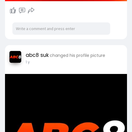
abc8 suk
changed his profile picture
1 y