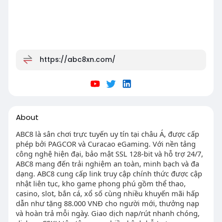
https://abc8xn.com/
About
ABC8 là sân chơi trực tuyến uy tín tại châu Á, được cấp
phép bởi PAGCOR và Curacao eGaming. Với nền tảng
công nghệ hiện đại, bảo mật SSL 128-bit và hỗ trợ 24/7,
ABC8 mang đến trải nghiệm an toàn, minh bạch và đa
dạng. ABC8 cung cấp link truy cập chính thức được cập
nhật liên tục, kho game phong phú gồm thể thao,
casino, slot, bắn cá, xổ số cùng nhiều khuyến mãi hấp
dẫn như tặng 88.000 VNĐ cho người mới, thưởng nạp
và hoàn trả mỗi ngày. Giao dịch nạp/rút nhanh chóng,