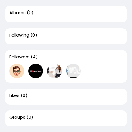
Albums
(0)
Following
(0)
Followers
(4)
Likes
(0)
Groups
(0)