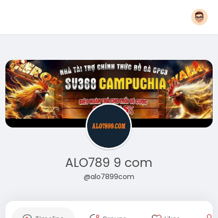
ALO789 9 com
@alo7899com