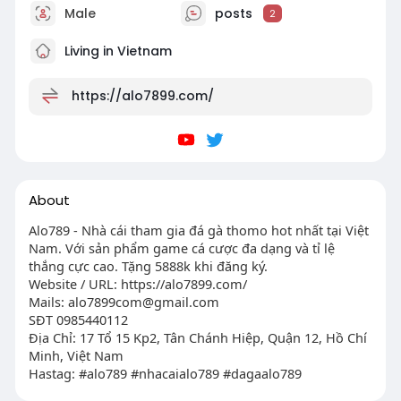
Male
posts
2
Living in Vietnam
https://alo7899.com/
About
Alo789 - Nhà cái tham gia đá gà thomo hot nhất tại Việt
Nam. Với sản phẩm game cá cược đa dạng và tỉ lệ
thắng cực cao. Tặng 5888k khi đăng ký.
Website / URL: https://alo7899.com/
Mails:
alo7899com@gmail.com
SĐT 0985440112
Địa Chỉ: 17 Tổ 15 Kp2, Tân Chánh Hiệp, Quận 12, Hồ Chí
Minh, Việt Nam
Hastag: #alo789 #nhacaialo789 #dagaalo789