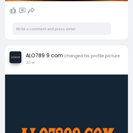
ALO789 9 com
changed his profile picture
33 w