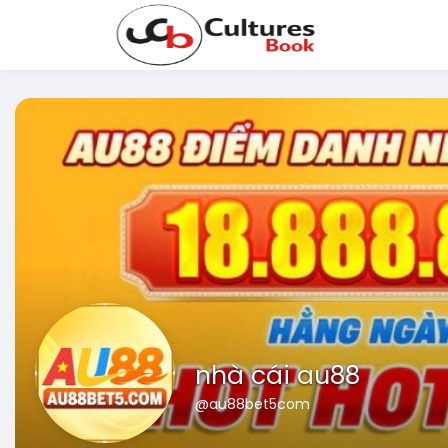
nhà cái au88
@au88bet5com