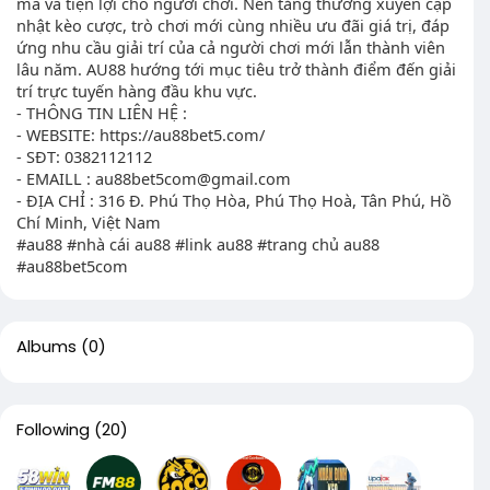
mà và tiện lợi cho người chơi. Nền tảng thường xuyên cập
nhật kèo cược, trò chơi mới cùng nhiều ưu đãi giá trị, đáp
ứng nhu cầu giải trí của cả người chơi mới lẫn thành viên
lâu năm. AU88 hướng tới mục tiêu trở thành điểm đến giải
trí trực tuyến hàng đầu khu vực.
- THÔNG TIN LIÊN HỆ :
- WEBSITE: https://au88bet5.com/
- SĐT: 0382112112
- EMAILL :
au88bet5com@gmail.com
- ĐỊA CHỈ : 316 Đ. Phú Thọ Hòa, Phú Thọ Hoà, Tân Phú, Hồ
Chí Minh, Việt Nam
#au88 #nhà cái au88 #link au88 #trang chủ au88
#au88bet5com
Albums
(0)
Following
(20)