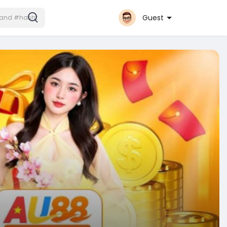
Guest