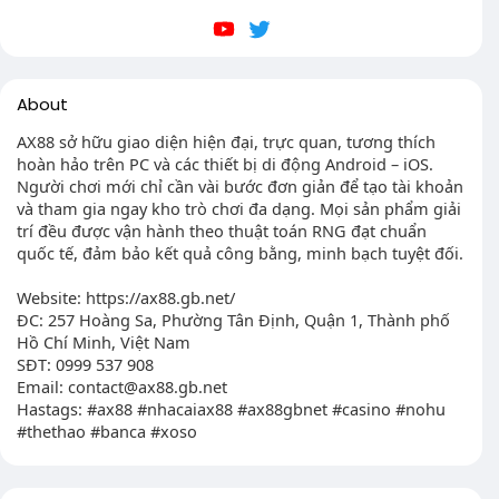
About
AX88 sở hữu giao diện hiện đại, trực quan, tương thích
hoàn hảo trên PC và các thiết bị di động Android – iOS.
Người chơi mới chỉ cần vài bước đơn giản để tạo tài khoản
và tham gia ngay kho trò chơi đa dạng. Mọi sản phẩm giải
trí đều được vận hành theo thuật toán RNG đạt chuẩn
quốc tế, đảm bảo kết quả công bằng, minh bạch tuyệt đối.
Website: https://ax88.gb.net/
ĐC: 257 Hoàng Sa, Phường Tân Định, Quận 1, Thành phố
Hồ Chí Minh, Việt Nam
SĐT: 0999 537 908
Email:
contact@ax88.gb.net
Hastags: #ax88 #nhacaiax88 #ax88gbnet #casino #nohu
#thethao #banca #xoso