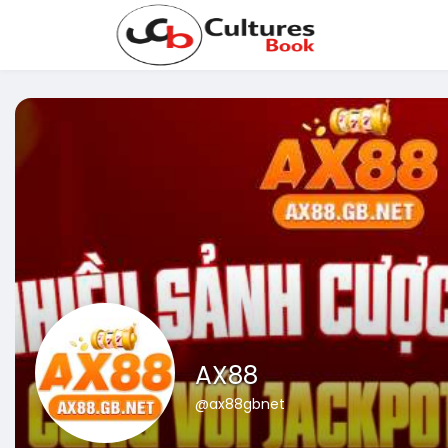
AX88
@ax88gbnet