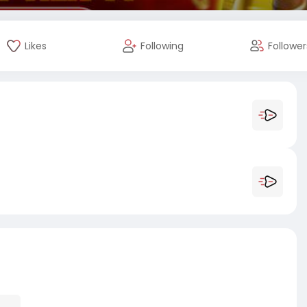
Likes
Following
Follower