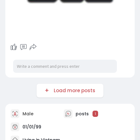
Load more posts
Male
posts
1
01/01/99
Living in Vietnam