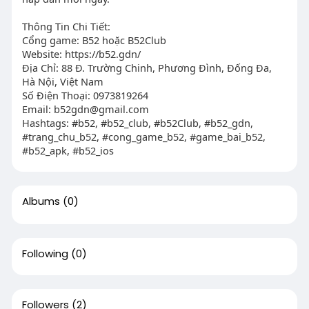
Thông Tin Chi Tiết:
Cổng game: B52 hoặc B52Club
Website: https://b52.gdn/
Địa Chỉ: 88 Đ. Trường Chinh, Phương Đình, Đống Đa,
Hà Nội, Việt Nam
Số Điện Thoại: 0973819264
Email:
b52gdn@gmail.com
Hashtags: #b52, #b52_club, #b52Club, #b52_gdn,
#trang_chu_b52, #cong_game_b52, #game_bai_b52,
#b52_apk, #b52_ios
Albums
(0)
Following
(0)
Followers
(2)