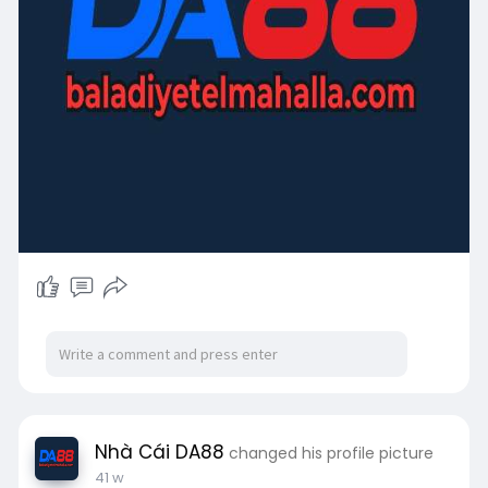
Nhà Cái DA88
changed his profile picture
41 w