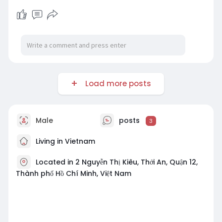
Load more posts
Male
posts
3
Living in Vietnam
Located in 2 Nguyễn Thị Kiêu, Thới An, Quận 12,
Thành phố Hồ Chí Minh, Việt Nam