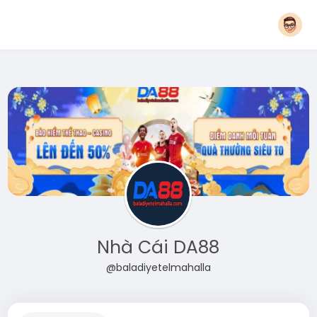
Nhà Cái DA88
@baladiyetelmahalla