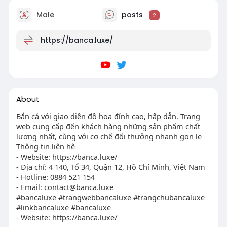
Male
posts
2
https://banca.luxe/
About
Bắn cá với giao diện đồ hoạ đỉnh cao, hâp dẫn. Trang
web cung cấp đến khách hàng những sản phẩm chất
lượng nhất, cùng với cơ chế đổi thưởng nhanh gọn lẹ
Thông tin liên hệ
- Website: https://banca.luxe/
- Địa chỉ: 4 140, Tổ 34, Quận 12, Hồ Chí Minh, Việt Nam
- Hotline: 0884 521 154
- Email:
contact@banca.luxe
#bancaluxe #trangwebbancaluxe #trangchubancaluxe
#linkbancaluxe #bancaluxe
- Website: https://banca.luxe/