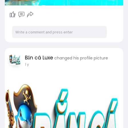
Bắn cá Luxe
changed his profile picture
1 y