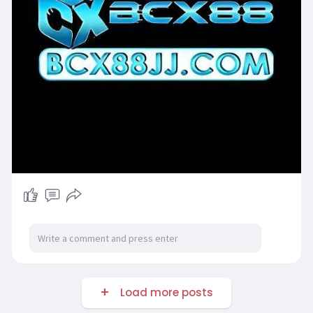
Load more posts