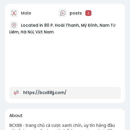
Male
posts
2
Located in 80 P. Hoài Thanh, Mỹ Đình, Nam Từ
Liêm, Hà Nội, Việt Nam
https://bcx88jj.com/
About
BCX88 - trang chủ cá cược xanh chín, uy tín hàng đầu