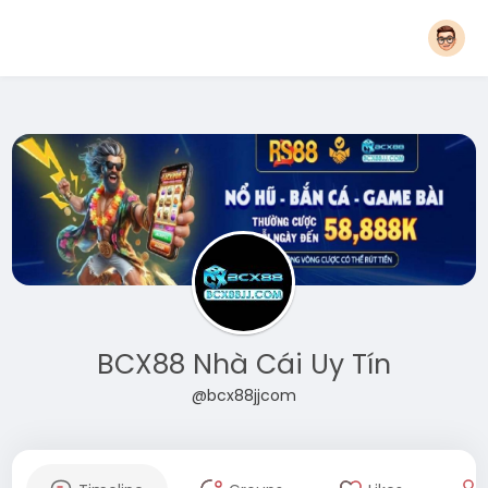
BCX88 Nhà Cái Uy Tín
@bcx88jjcom