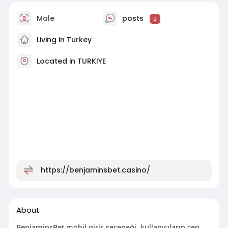
Male
posts
2
Living in Turkey
Located in TURKIYE
https://benjaminsbet.casino/
About
BenjaminsBet mobil giriş seçeneği, kullanıcıların cep