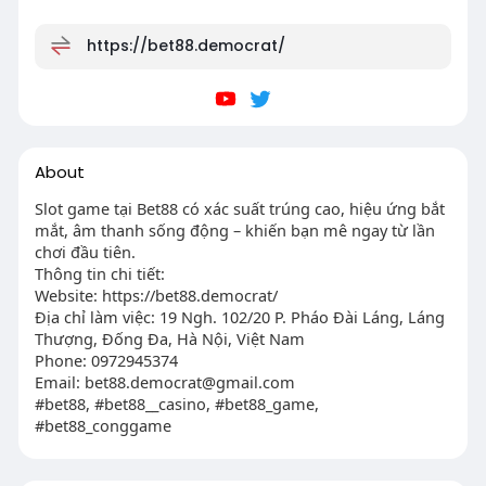
https://bet88.democrat/
About
Slot game tại Bet88 có xác suất trúng cao, hiệu ứng bắt
mắt, âm thanh sống động – khiến bạn mê ngay từ lần
chơi đầu tiên.
Thông tin chi tiết:
Website: https://bet88.democrat/
Địa chỉ làm việc: 19 Ngh. 102/20 P. Pháo Đài Láng, Láng
Thượng, Đống Đa, Hà Nội, Việt Nam
Phone: 0972945374
Email:
bet88.democrat@gmail.com
#bet88, #bet88__casino, #bet88_game,
#bet88_conggame