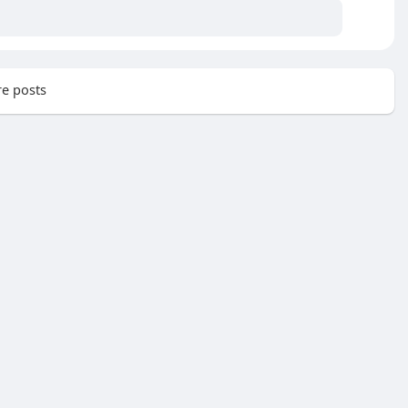
e posts