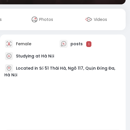
s
Photos
Videos
Female
posts
1
Studying at Hà Nội
Located in Số 51 Thái Hà, Ngõ 117, Quận Đống Đa,
Hà Nội