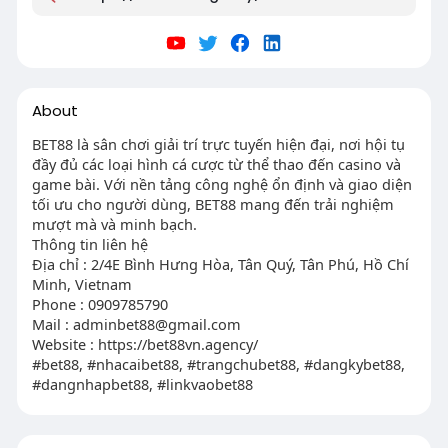
About
BET88 là sân chơi giải trí trực tuyến hiện đại, nơi hội tụ
đầy đủ các loại hình cá cược từ thể thao đến casino và
game bài. Với nền tảng công nghệ ổn định và giao diện
tối ưu cho người dùng, BET88 mang đến trải nghiệm
mượt mà và minh bạch.
Thông tin liên hệ
Địa chỉ : 2/4E Bình Hưng Hòa, Tân Quý, Tân Phú, Hồ Chí
Minh, Vietnam
Phone : 0909785790
Mail :
adminbet88@gmail.com
Website : https://bet88vn.agency/
#bet88, #nhacaibet88, #trangchubet88, #dangkybet88,
#dangnhapbet88, #linkvaobet88