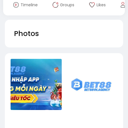
Timeline
Groups
Likes
Photos