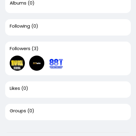
Albums
(0)
Following
(0)
Followers
(3)
Likes
(0)
Groups
(0)