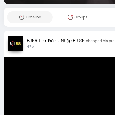
Timeline
Groups
BJ88 Link Đăng Nhập BJ 88
changed his prof
47 w