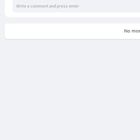
No mor