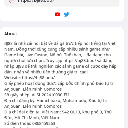
https://bj88.boo/
About
BJ88 là nhà cái nổi bật về đá gà trực tiếp nổi tiếng tại Việt
Nam. Đồng thời cũng cung cấp nhiều sảnh game như
Game bài, Live Casino, Nổ hũ, Thể thao,… đa dạng cho
người chơi lựa chọn. Truy cập https://bj88.boo/ và đăng
nhập BJ88 để trải nghiệm các sảnh game cá cược đầy hấp
dẫn, nhận về nhiều tiền thưởng giá trị cao!
Website: https://bj88.boo/
Giấy phép hoạt động được cấp bởi: Chính phủ Đảo tự trị
Anjouan, Liên minh Comoros
Số giấy phép: ALSI-202410030-FI1
Địa chỉ đăng ký: Hamchhako, Mutsamudu, Đảo tự trị
Anjouan, Liên minh Comoros
Địa chỉ đại diện tại Việt Nam: 942 QL13, khu phố 3, Thủ
Đức, Hồ Chí Minh, Việt Nam
Số điện thoại: 0868459263