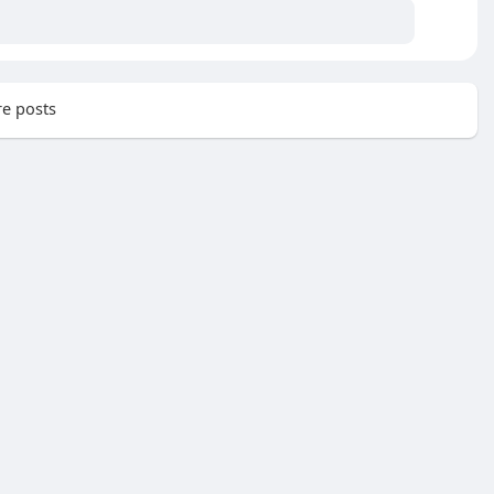
e posts