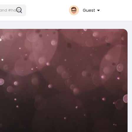
Guest