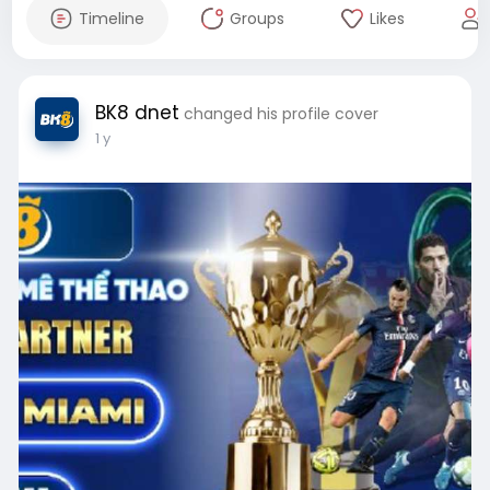
Timeline
Groups
Likes
BK8 dnet
changed his profile cover
1 y