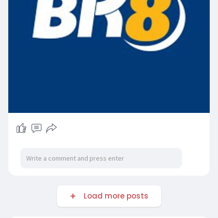
Load more posts