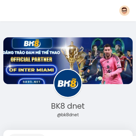
BK8 dnet
@bk8dnet