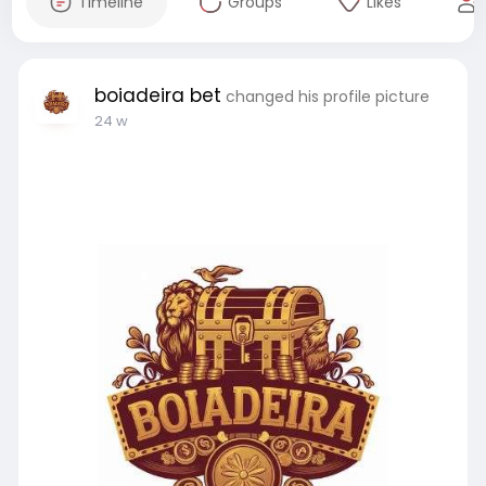
Timeline
Groups
Likes
boiadeira bet
changed his profile picture
24 w