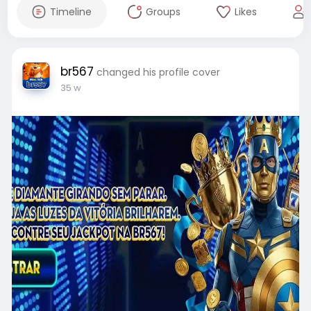
Timeline
Groups
Likes
br567
changed his profile cover
35 w