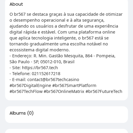
About
O br567 se destaca graças à sua capacidade de otimizar
o desempenho operacional e à alta segurança,
ajudando os usuários a desfrutar de uma experiência
digital rápida e estável. Com uma plataforma online
que aplica tecnologia inteligente, o br567 está se
tornando gradualmente uma escolha notável no
ecossistema digital moderno.
- Endereço: R. Min. Gastão Mesquita, 864 - Pompeia,
São Paulo - SP, 05012-010, Brasil
- Site: https://br567.tech
- Telefone: 021152617218
- E-mail: contact@br567techcasino
#br567DigitalEngine #br567SmartPlatform
#br567TechFlow #br567OnlineMatrix #br567FutureTech
Albums
(0)