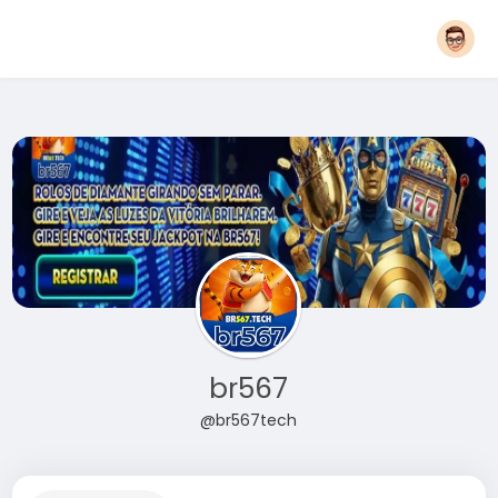
br567
@br567tech