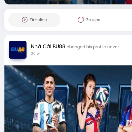
Timeline
Groups
Nhà Cái BU88
changed his profile cover
25 w