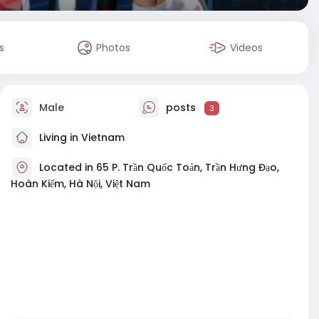
s
Photos
Videos
Male
posts
3
Living in Vietnam
Located in 65 P. Trần Quốc Toản, Trần Hưng Đạo,
Hoàn Kiếm, Hà Nội, Việt Nam