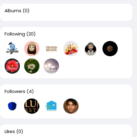
Albums
(0)
Following
(20)
Followers
(4)
Likes
(0)