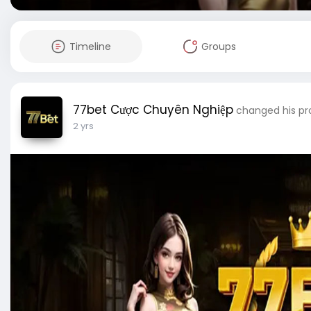
Timeline
Groups
77bet Cược Chuyên Nghiệp
changed his pro
2 yrs