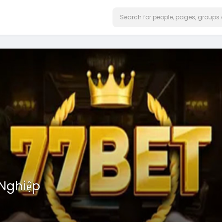
Nghiệp