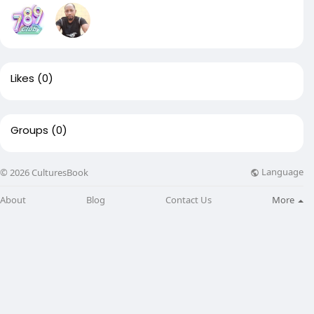
Likes
(0)
Groups
(0)
Language
© 2026 CulturesBook
About
Blog
Contact Us
More