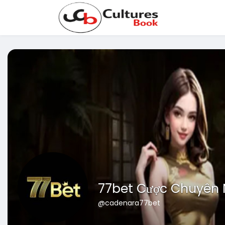
77bet Cược Chuyên 
@cadenara77bet