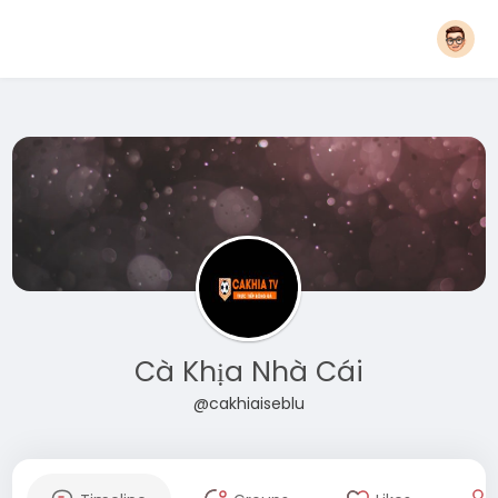
Cà Khịa Nhà Cái
@cakhiaiseblu