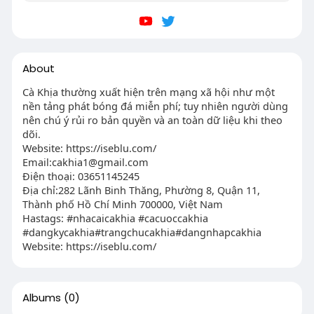
About
Cà Khịa thường xuất hiện trên mạng xã hội như một
nền tảng phát bóng đá miễn phí; tuy nhiên người dùng
nên chú ý rủi ro bản quyền và an toàn dữ liệu khi theo
dõi.
Website: https://iseblu.com/
Email:
cakhia1@gmail.com
Điện thoại: 03651145245
Địa chỉ:282 Lãnh Binh Thăng, Phường 8, Quận 11,
Thành phố Hồ Chí Minh 700000, Việt Nam
Hastags: #nhacaicakhia #cacuoccakhia
#dangkycakhia#trangchucakhia#dangnhapcakhia
Website: https://iseblu.com/
Albums
(0)