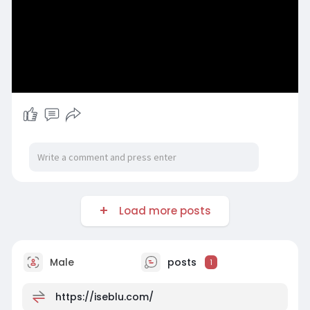
Load more posts
Male
posts
1
https://iseblu.com/