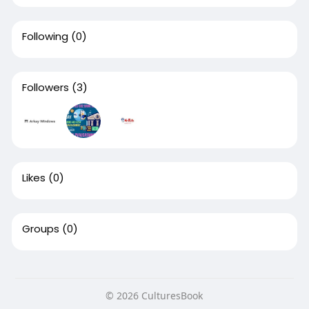
Following
(0)
Followers
(3)
Likes
(0)
Groups
(0)
© 2026 CulturesBook