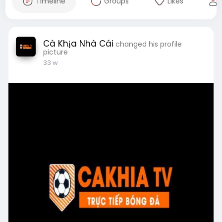
Timeline
Groups
Likes
Cà Khịa Nhà Cái
changed his profile
picture
33 w