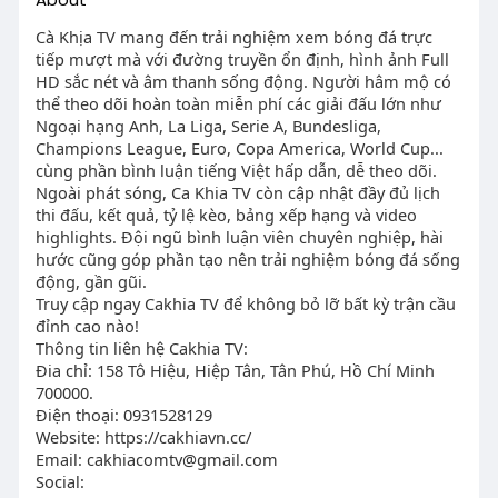
Cà Khịa TV mang đến trải nghiệm xem bóng đá trực
tiếp mượt mà với đường truyền ổn định, hình ảnh Full
HD sắc nét và âm thanh sống động. Người hâm mộ có
thể theo dõi hoàn toàn miễn phí các giải đấu lớn như
Ngoại hạng Anh, La Liga, Serie A, Bundesliga,
Champions League, Euro, Copa America, World Cup...
cùng phần bình luận tiếng Việt hấp dẫn, dễ theo dõi.
Ngoài phát sóng, Ca Khia TV còn cập nhật đầy đủ lịch
thi đấu, kết quả, tỷ lệ kèo, bảng xếp hạng và video
highlights. Đội ngũ bình luận viên chuyên nghiệp, hài
hước cũng góp phần tạo nên trải nghiệm bóng đá sống
động, gần gũi.
Truy cập ngay Cakhia TV để không bỏ lỡ bất kỳ trận cầu
đỉnh cao nào!
Thông tin liên hệ Cakhia TV:
Đia chỉ: 158 Tô Hiệu, Hiệp Tân, Tân Phú, Hồ Chí Minh
700000.
Điện thoại: 0931528129
Website: https://cakhiavn.cc/
Email:
cakhiacomtv@gmail.com
Social: