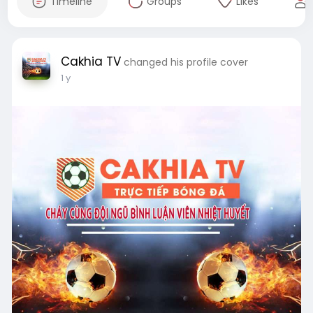
Timeline
Groups
Likes
Cakhia TV
changed his profile cover
1 y