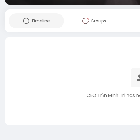
Timeline
Groups
CEO Trần Minh Trí has 