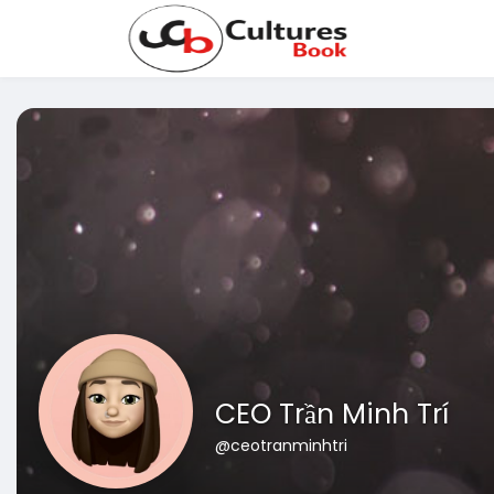
CEO Trần Minh Trí
@ceotranminhtri