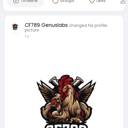
Timeline
Groups
Likes
CF789 Genuslabs
changed his profile
picture
1 y