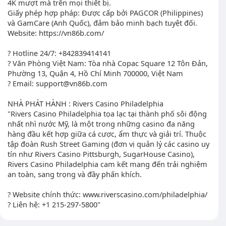
4K mượt mà trên mọi thiết bị.
Giấy phép hợp pháp: Được cấp bởi PAGCOR (Philippines)
và GamCare (Anh Quốc), đảm bảo minh bạch tuyệt đối.
Website: https://vn86b.com/
? Hotline 24/7: +842839414141
? Văn Phòng Việt Nam: Tòa nhà Copac Square 12 Tôn Đản,
Phường 13, Quận 4, Hồ Chí Minh 700000, Việt Nam
? Email:
support@vn86b.com
NHÀ PHÁT HÀNH : Rivers Casino Philadelphia
"Rivers Casino Philadelphia tọa lạc tại thành phố sôi động
nhất nhì nước Mỹ, là một trong những casino đa năng
hàng đầu kết hợp giữa cá cược, ẩm thực và giải trí. Thuộc
tập đoàn Rush Street Gaming (đơn vị quản lý các casino uy
tín như Rivers Casino Pittsburgh, SugarHouse Casino),
Rivers Casino Philadelphia cam kết mang đến trải nghiệm
an toàn, sang trọng và đầy phấn khích.
? Website chính thức: www.riverscasino.com/philadelphia/
? Liên hệ: +1 215-297-5800"