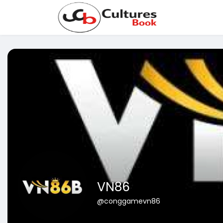
VN86
@conggamevn86