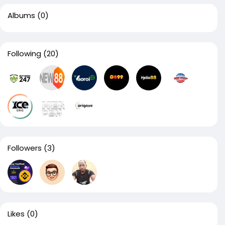
Albums
(0)
Following
(20)
Followers
(3)
Likes
(0)