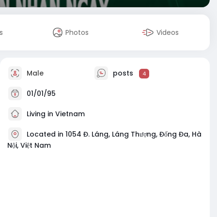
s
Photos
Videos
Male
posts
4
01/01/95
Living in Vietnam
Located in 1054 Đ. Láng, Láng Thượng, Đống Đa, Hà
Nội, Việt Nam