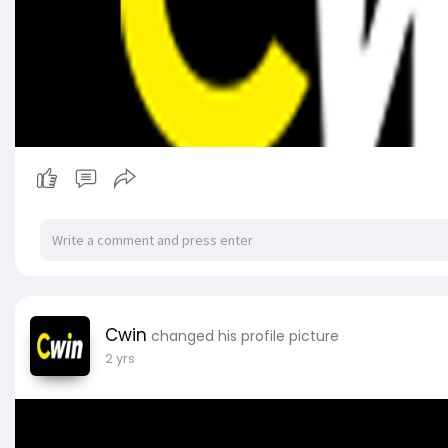
Cwin
changed his profile picture
2 yrs