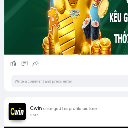
Cwin
changed his profile picture
2 yrs