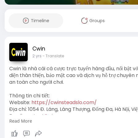
Timeline
Groups
Cwin
2 yrs
- Translate
Cwin là nhà cái cá cược trực tuyến hàng đầu, nổi bật vớ
diện thân thiện, bảo mật cao và dịch vụ hỗ trợ chuyên
an toàn cho người chơi.
Thông tin chi tiết:
Website:
https://cwinsteadslo.com/
Địa chỉ: 1054 Đ. Láng, Láng Thượng, Đống Đa, Hà Nội, V
Email: contact
Cwin
.com
Read More
Phone: 0987000247